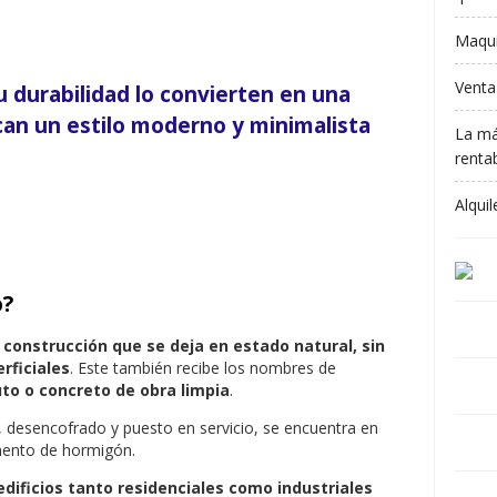
Maqui
Venta
su durabilidad lo convierten en una
an un estilo moderno y minimalista
La má
rentab
Alqui
o?
 construcción que se deja en estado natural, sin
rficiales
. Este también recibe los nombres de
to o concreto de obra limpia
.
, desencofrado y puesto en servicio, se encuentra en
imento de hormigón.
dificios tanto residenciales como industriales