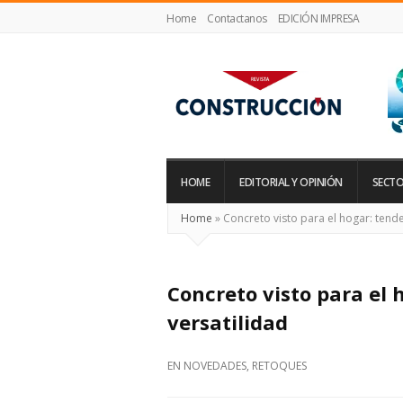
Home
Contactanos
EDICIÓN IMPRESA
Revista
Construcción
HOME
EDITORIAL Y OPINIÓN
SECTO
Home
»
Concreto visto para el hogar: tende
Concreto visto para el 
versatilidad
EN
NOVEDADES
,
RETOQUES