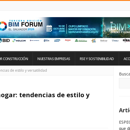
R CONSTRUCCIÓN
NUESTRAS EMPRESAS
RSE Y SOSTENIBILIDAD
ACO
Si
ncias de estilo y versatilidad
Busca
De
La
Ba
La
hogar: tendencias de estilo y
Artí
ESPEC
que d