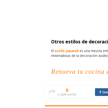
Otros estilos de decorac
El
estilo Japandi
es una mezcla entr
minimalistas de la decoración asiáti
Renueva tu cocina c
0
Com
COMPARTIR