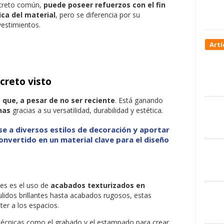
oncreto común,
puede poseer refuerzos con el fin
ica del material
, pero se diferencia por su
vestimientos.
Artí
creto visto
que, a pesar de no ser reciente
. Está ganando
nas
gracias a su versatilidad, durabilidad y estética.
e a diversos estilos de decoración y aportar
convertido en un material clave para el diseño
es es el uso de
acabados texturizados en
ulidos brillantes hasta acabados rugosos, estas
er a los espacios.
écnicas como el grabado y el estampado para crear