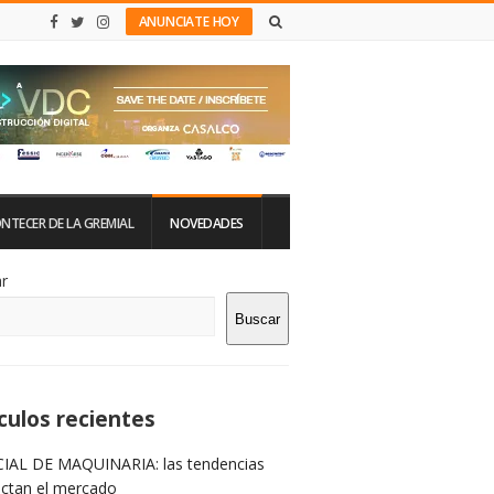
ANUNCIATE HOY
NTECER DE LA GREMIAL
NOVEDADES
tio
r
Buscar
rra
teral
culos recientes
IAL DE MAQUINARIA: las tendencias
ictan el mercado