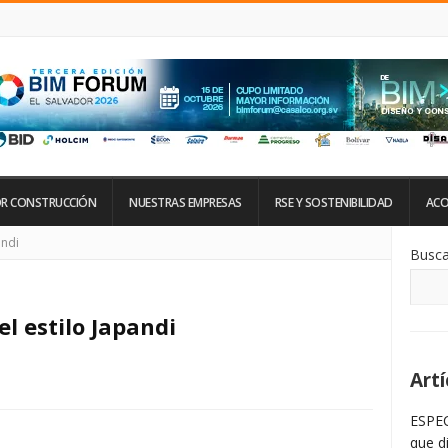
R CONSTRUCCIÓN
NUESTRAS EMPRESAS
RSE Y SOSTENIBILIDAD
ACO
Si
andi
Busca
De
La
Ba
La
l estilo Japandi
Artí
ESPEC
que d