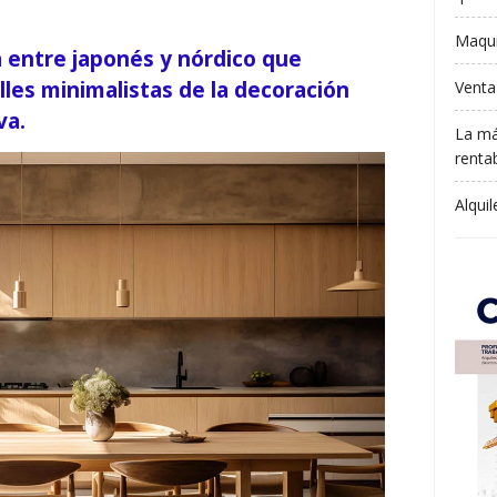
Maqui
a entre japonés y nórdico que
lles minimalistas de la decoración
Venta
va.
La má
rentab
Alqui