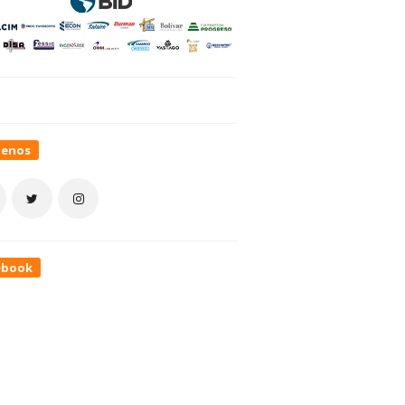
uenos
ebook