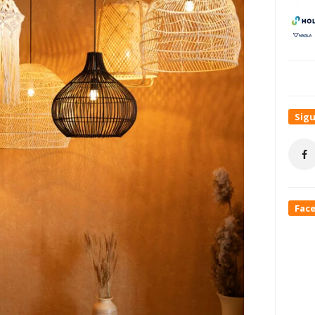
Sig
Fac