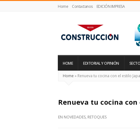
Home
Contactanos
EDICIÓN IMPRESA
Revista
Construcción
HOME
EDITORIAL Y OPINIÓN
SECTO
Home
»
Renueva tu cocina con el estilo Jap
Renueva tu cocina con e
EN
NOVEDADES
,
RETOQUES