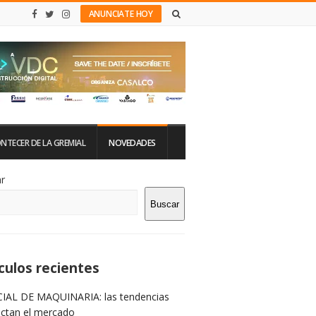
ANUNCIATE HOY
NTECER DE LA GREMIAL
NOVEDADES
tio
r
Buscar
rra
teral
culos recientes
IAL DE MAQUINARIA: las tendencias
ictan el mercado