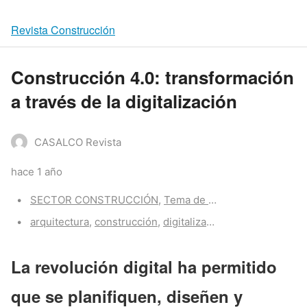
Revista Construcción
Construcción 4.0: transformación
a través de la digitalización
CASALCO Revista
hace 1 año
Categories:
SECTOR CONSTRUCCIÓN
,
Tema de portada
,
Z-Portada
Tags:
arquitectura
,
construcción
,
digitalización
,
proyectos
,
tecn
La revolución digital ha permitido
que se planifiquen, diseñen y