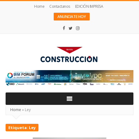
Home
Contactanos
EDICIÓN IMPRESA
ANUNCIATE HOY
Revista
Construcción
Home
»
Ley
Etiqueta:
Ley