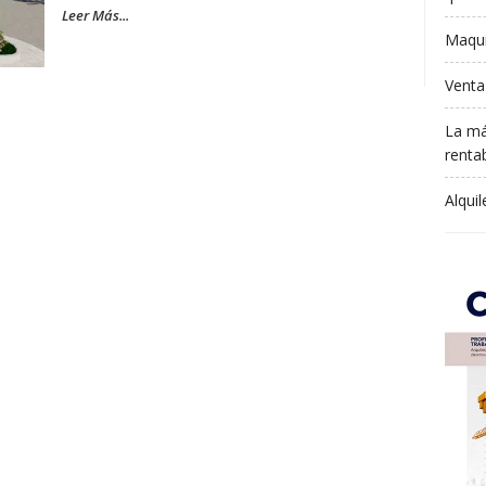
Leer Más...
Maqui
Venta
La má
rentab
Alqui