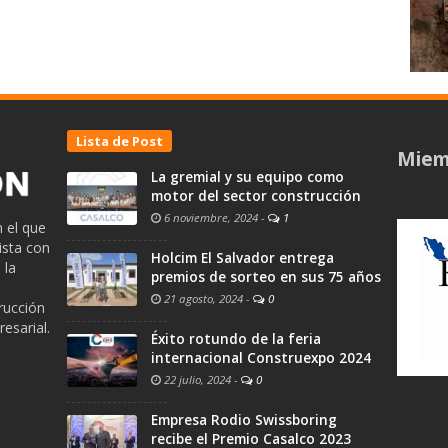
Lista de Post
Miem
La gremial y su equipo como
motor del sector construcción
6 noviembre, 2024
-
1
 el que
ista con
Holcim El Salvador entrega
 la
premios de sorteo en sus 75 años
21 agosto, 2024
-
0
trucción
esarial.
Éxito rotundo de la feria
internacional Construexpo 2024
22 julio, 2024
-
0
Empresa Rodio Swissboring
recibe el Premio Casalco 2023