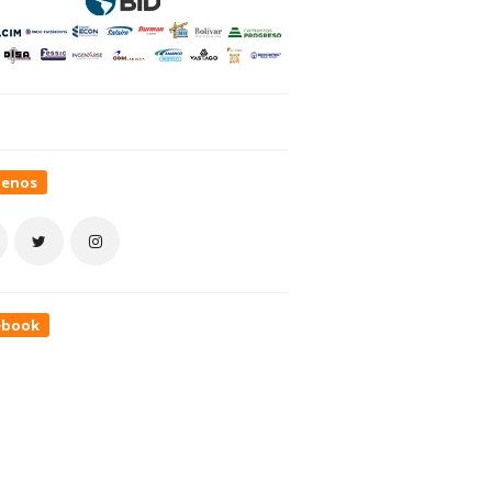
uenos
ebook