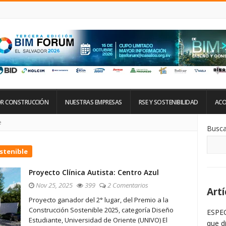
R CONSTRUCCIÓN
NUESTRAS EMPRESAS
RSE Y SOSTENIBILIDAD
ACO
Si
e
Busca
De
La
Ba
stenible
La
Proyecto Clínica Autista: Centro Azul
Nov 25, 2025
399
2 Comentarios
Artí
Proyecto ganador del 2° lugar, del Premio a la
Construcción Sostenible 2025, categoría Diseño
ESPEC
Estudiante, Universidad de Oriente (UNIVO) El
que d