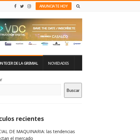
ANUNCIATE HOY
NTECER DE LA GREMIAL
NOVEDADES
tio
r
Buscar
rra
teral
culos recientes
IAL DE MAQUINARIA: las tendencias
ictan el mercado