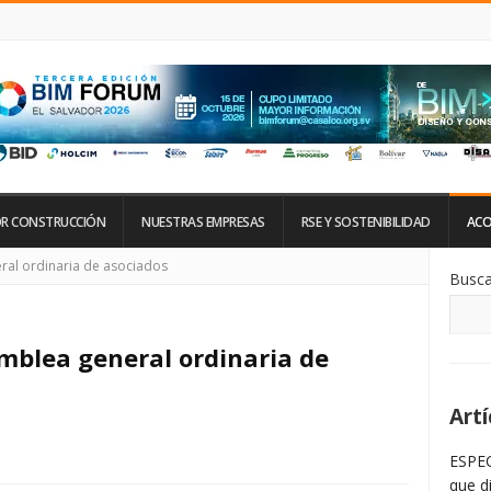
R CONSTRUCCIÓN
NUESTRAS EMPRESAS
RSE Y SOSTENIBILIDAD
ACO
Si
ral ordinaria de asociados
Busca
De
La
Ba
La
mblea general ordinaria de
Artí
ESPEC
que d