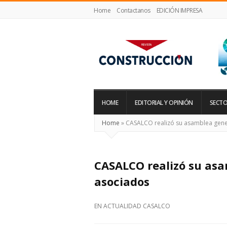
Home
Contactanos
EDICIÓN IMPRESA
Revista
Construcción
HOME
EDITORIAL Y OPINIÓN
SECTO
Home
»
CASALCO realizó su asamblea gene
CASALCO realizó su asa
asociados
EN
ACTUALIDAD CASALCO