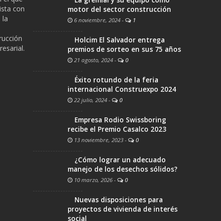
ista con
motor del sector construcción
 la
6 noviembre, 2024
-
1
trucción
Holcim El Salvador entrega
esarial.
premios de sorteo en sus 75 años
21 agosto, 2024
-
0
Éxito rotundo de la feria
internacional Construexpo 2024
22 julio, 2024
-
0
Empresa Rodio Swissboring
recibe el Premio Casalco 2023
13 noviembre, 2023
-
0
¿Cómo lograr un adecuado
manejo de los desechos sólidos?
10 marzo, 2026
-
0
Nuevas disposiciones para
proyectos de vivienda de interés
social