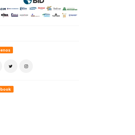
uenos
ebook