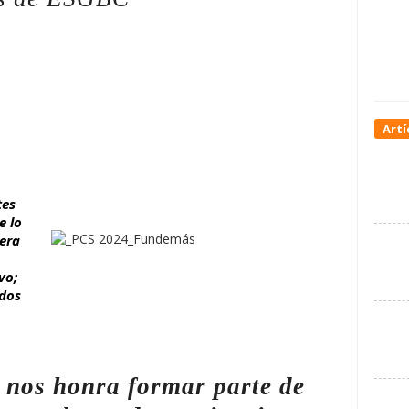
Artí
tes
e lo
nera
vo;
odos
S
nos honra formar parte de