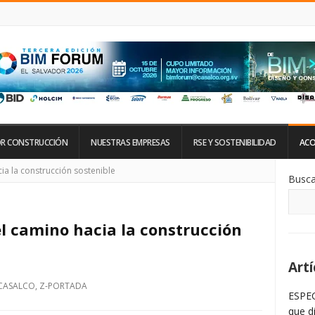
R CONSTRUCCIÓN
NUESTRAS EMPRESAS
RSE Y SOSTENIBILIDAD
ACO
Si
cia la construcción sostenible
Busca
De
La
Ba
La
el camino hacia la construcción
Artí
CASALCO
,
Z-PORTADA
ESPEC
que d