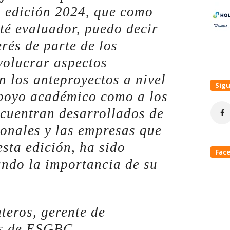
a edición 2024, que como
té evaluador, puedo decir
erés de parte de los
volucrar aspectos
en los anteproyectos a nivel
Sig
apoyo académico como a los
ncuentran desarrollados de
ionales y las empresas que
sta edición, ha sido
Fac
ando la importancia de su
teros, gerente de
as de ESGBC