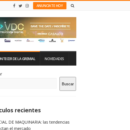
ANUNCIATE HOY
NTECER DE LA GREMIAL
NOVEDADES
tio
r
Buscar
rra
teral
culos recientes
IAL DE MAQUINARIA: las tendencias
ictan el mercado