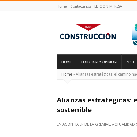
Home
Contactanos
EDICIÓN IMPRESA
Revista
Construcción
HOME
EDITORIAL Y OPINIÓN
SECTO
Home
»
Alianzas estratégicas: el camino ha
Alianzas estratégicas: 
sostenible
EN
ACONTECER DE LA GREMIAL
,
ACTUALIDAD 