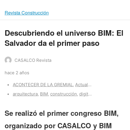
Revista Construcción
Descubriendo el universo BIM: El
Salvador da el primer paso
CASALCO Revista
hace 2 años
Categories:
ACONTECER DE LA GREMIAL
,
Actualidad CASALCO
,
Z-Po
Tags:
arquitectura
,
BIM
,
construcción
,
digitalización
,
sostenibil
Se realizó el primer congreso BIM,
organizado por CASALCO y BIM