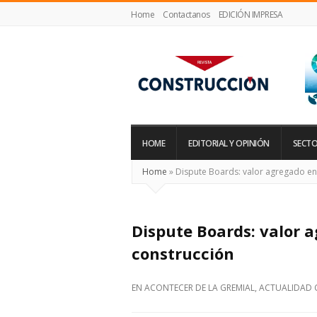
Home
Contactanos
EDICIÓN IMPRESA
Revista
Construcción
HOME
EDITORIAL Y OPINIÓN
SECTO
Home
»
Dispute Boards: valor agregado en
Dispute Boards: valor 
construcción
EN
ACONTECER DE LA GREMIAL
,
ACTUALIDAD 