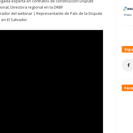
ogada experta en contratos de construcción Dispute
ional, Directora regional en la DRBF
rador del webinar | Representante de País de la Dispute
 en El Salvador
Sig
Fac