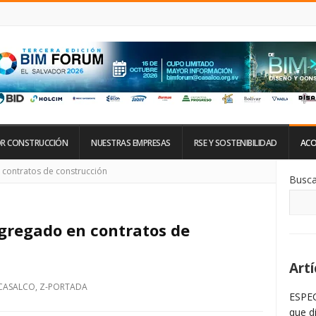
R CONSTRUCCIÓN
NUESTRAS EMPRESAS
RSE Y SOSTENIBILIDAD
ACO
Si
 contratos de construcción
Busca
De
La
Ba
La
agregado en contratos de
Artí
CASALCO
,
Z-PORTADA
ESPEC
que d