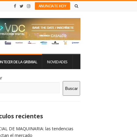
ANUNCIATE HOY
NTECER DE LA GREMIAL
NOVEDADES
tio
r
Buscar
rra
teral
culos recientes
IAL DE MAQUINARIA: las tendencias
ictan el mercado