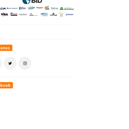
uenos
ebook