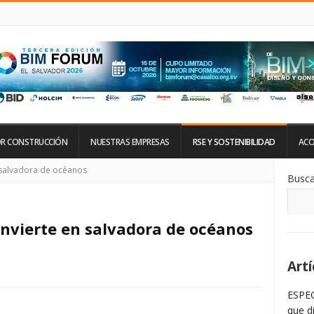
R CONSTRUCCIÓN
NUESTRAS EMPRESAS
RSE Y SOSTENIBILIDAD
ACO
Si
 salvadora de océanos
Busca
De
La
Ba
La
onvierte en salvadora de océanos
Artí
ESPEC
que d