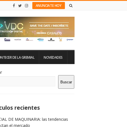
ANUNCIATE HOY
NTECER DE LA GREMIAL
NOVEDADES
tio
r
Buscar
rra
teral
culos recientes
IAL DE MAQUINARIA: las tendencias
ictan el mercado