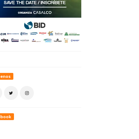
uenos
ebook