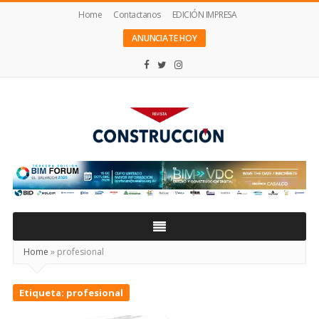
Home
Contactanos
EDICIÓN IMPRESA
ANUNCIATE HOY
Revista
Construcción
Home
»
profesional
Etiqueta:
profesional