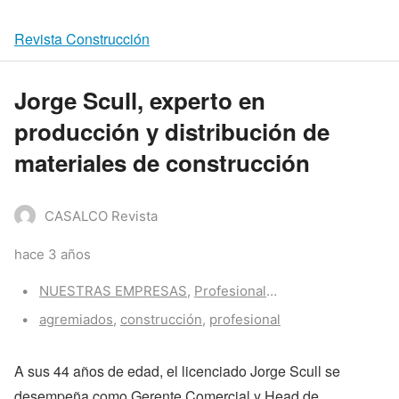
Revista Construcción
Jorge Scull, experto en
producción y distribución de
materiales de construcción
CASALCO Revista
hace 3 años
Categories:
NUESTRAS EMPRESAS
,
Profesionales trabajando
Tags:
agremiados
,
construcción
,
profesional
A sus 44 años de edad, el licenciado Jorge Scull se
desempeña como Gerente Comercial y Head de