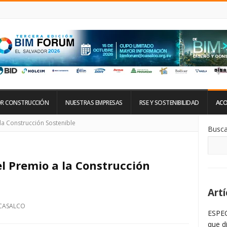
R CONSTRUCCIÓN
NUESTRAS EMPRESAS
RSE Y SOSTENIBILIDAD
ACO
Si
la Construcción Sostenible
Busca
De
La
Ba
La
l Premio a la Construcción
Artí
CASALCO
ESPEC
que d