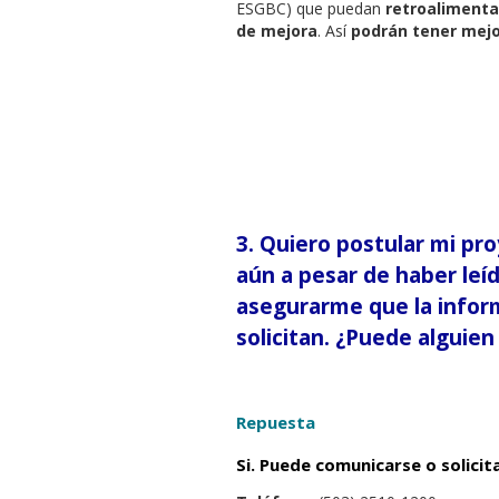
ESGBC) que puedan
retroalimenta
de mejora
. Así
podrán tener mejo
3.
Quiero postular mi pr
aún a pesar de haber leíd
asegurarme que la inform
solicitan. ¿Puede alguie
Repuesta
Si. Puede comunicarse o solic