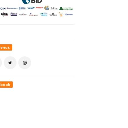
uenos
ebook