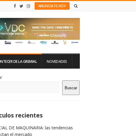
ANUNCIATE HOY
NTECER DE LA GREMIAL
NOVEDADES
tio
r
Buscar
rra
teral
culos recientes
IAL DE MAQUINARIA: las tendencias
ictan el mercado