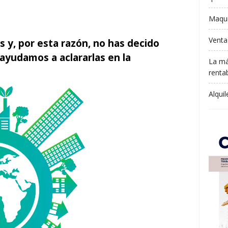
Maqui
Venta
s y, por esta razón, no has decido
 ayudamos a aclararlas en la
La má
rentab
Alqui