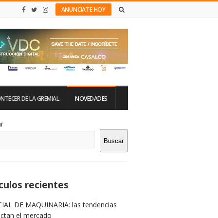
ANUNCIATE HOY
NTECER DE LA GREMIAL
NOVEDADES
tio
r
Buscar
rra
teral
culos recientes
IAL DE MAQUINARIA: las tendencias
ictan el mercado