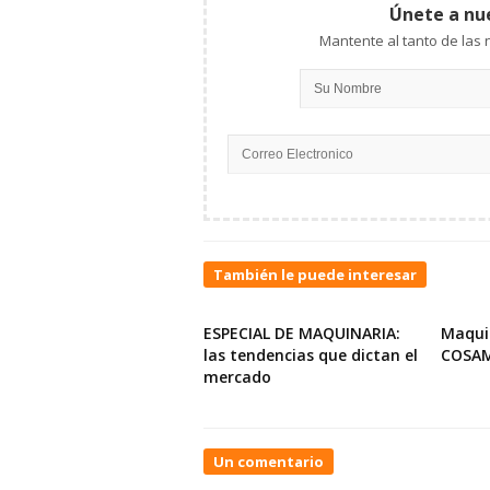
Únete a nu
También le puede interesar
ESPECIAL DE MAQUINARIA:
Maqui
las tendencias que dictan el
COSA
mercado
On
Un comentario
Ecoetiquetas