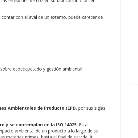
as emisiones de co2 en su fabricación o al ser
 contar con el aval de un externo, puede carecer de
:
nes Ambientales de Producto (EPD,
por sus siglas
ro y se contemplan en la ISO 14025
. Estas
mpacto ambiental de un producto a lo largo de su
as materias primas, hasta el final de su vida útil.