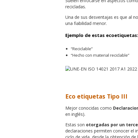
Suelen enfocarse en aspectos como l
recicladas.
Una de sus desventajas es que al no
una fiabilidad menor.
Ejemplo de estas ecoetiquetas
“Reciclable”
“Hecho con material reciclable”
Eco etiquetas
Tipo III
Mejor conocidas como
Declaracio
en inglés).
Estas son
otorgadas por un terce
declaraciones permiten conocer el i
ciclo de vida, desde la obtención de l