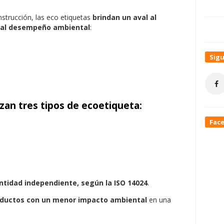
nstrucción, las eco etiquetas
brindan un aval al
o al desempeño ambiental
:
Sig
zan tres tipos de ecoetiqueta:
Fac
ntidad independiente, según la ISO 14024
.
roductos con un menor impacto ambiental
en una