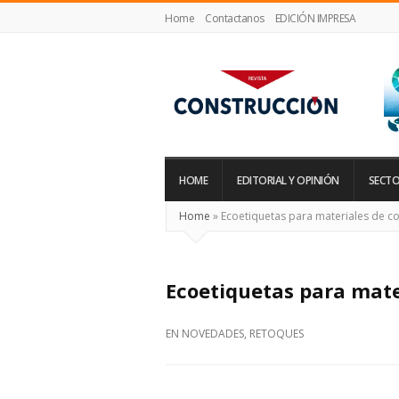
Home
Contactanos
EDICIÓN IMPRESA
Revista
Construcción
HOME
EDITORIAL Y OPINIÓN
SECTO
Home
»
Ecoetiquetas para materiales de c
Ecoetiquetas para mate
EN
NOVEDADES
,
RETOQUES