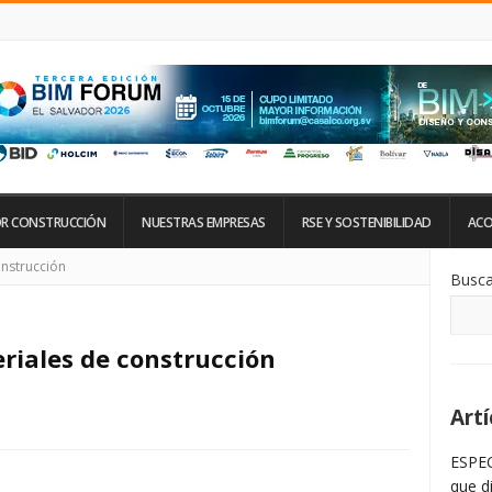
R CONSTRUCCIÓN
NUESTRAS EMPRESAS
RSE Y SOSTENIBILIDAD
ACO
Si
onstrucción
Busca
De
La
Ba
La
riales de construcción
Artí
ESPEC
que d