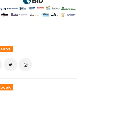
uenos
ebook