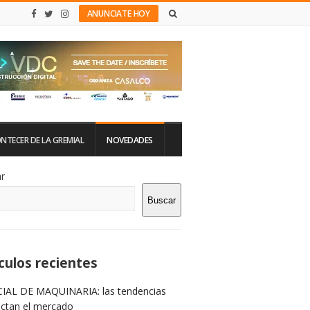
ANUNCIATE HOY
NTECER DE LA GREMIAL
NOVEDADES
tio
r
Buscar
rra
teral
culos recientes
IAL DE MAQUINARIA: las tendencias
ictan el mercado