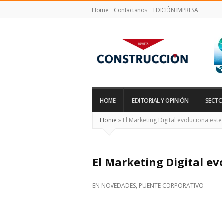
Home
Contactanos
EDICIÓN IMPRESA
Revista
Construcción
HOME
EDITORIAL Y OPINIÓN
SECTO
Home
»
El Marketing Digital evoluciona est
El Marketing Digital ev
EN
NOVEDADES
,
PUENTE CORPORATIVO