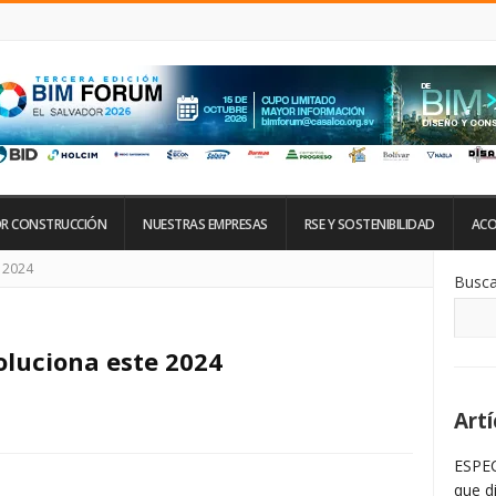
R CONSTRUCCIÓN
NUESTRAS EMPRESAS
RSE Y SOSTENIBILIDAD
ACO
Si
e 2024
Busca
De
La
Ba
La
oluciona este 2024
Artí
ESPEC
que d