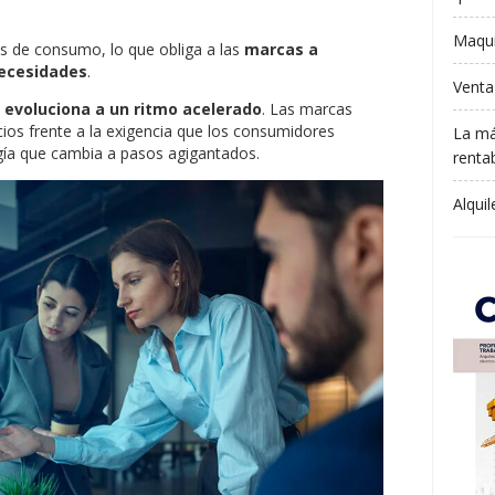
Maqui
s de consumo, lo que obliga a las
marcas a
necesidades
.
Venta
l evoluciona a un ritmo acelerado
. Las marcas
cios frente a la exigencia que los consumidores
La má
gía que cambia a pasos agigantados.
rentab
Alqui