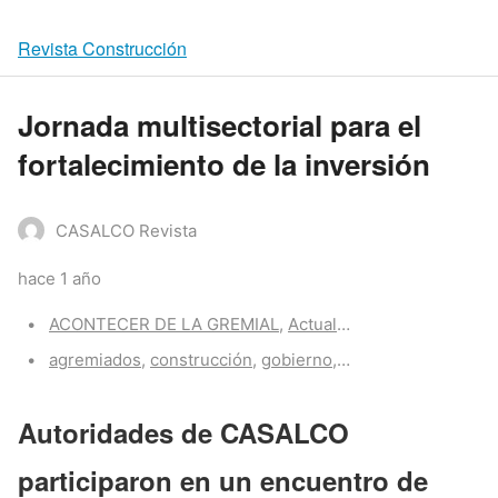
Revista Construcción
Jornada multisectorial para el
fortalecimiento de la inversión
CASALCO Revista
hace 1 año
Categories:
ACONTECER DE LA GREMIAL
,
Actualidad CASALCO
Tags:
agremiados
,
construcción
,
gobierno
,
proyectos
,
vivienda
Autoridades de CASALCO
participaron en un encuentro de