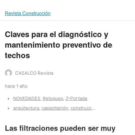
Revista Construcción
Claves para el diagnóstico y
mantenimiento preventivo de
techos
CASALCO Revista
hace 1 año
Categories:
NOVEDADES
,
Retoques
,
Z-Portada
Tags:
arquitectura
,
capacitación
,
construcción
,
proyectos
,
tech
Las filtraciones pueden ser muy