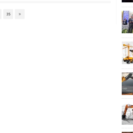
Página
35