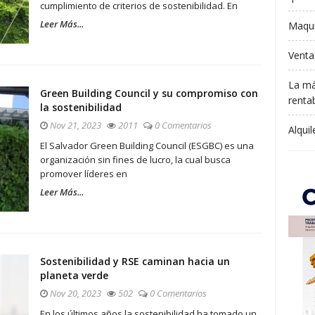
cumplimiento de criterios de sostenibilidad. En
Leer Más...
Maqui
Venta
La má
Green Building Council y su compromiso con
rentab
la sostenibilidad
Nov 21, 2023
2011
0 Comentarios
Alqui
El Salvador Green Building Council (ESGBC) es una
organización sin fines de lucro, la cual busca
promover líderes en
Leer Más...
Sostenibilidad y RSE caminan hacia un
planeta verde
Nov 20, 2023
502
0 Comentarios
En los últimos años la sostenibilidad ha tomado un