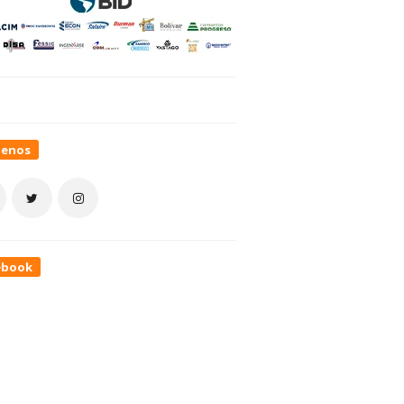
uenos
ebook