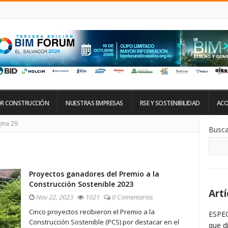
R CONSTRUCCIÓN
NUESTRAS EMPRESAS
RSE Y SOSTENIBILIDAD
ACO
Si
ina 29
Busca
De
La
Ba
La
Proyectos ganadores del Premio a la
Construcción Sostenible 2023
Artí
Nov 22, 2023
1021
0 Comentarios
Cinco proyectos recibieron el Premio a la
ESPEC
Construcción Sostenible (PCS) por destacar en el
que d