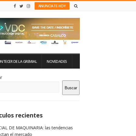
ANUNCIATE HOY
NTECER DE LA GREMIAL
NOVEDADES
tio
r
Buscar
rra
teral
culos recientes
IAL DE MAQUINARIA: las tendencias
ictan el mercado