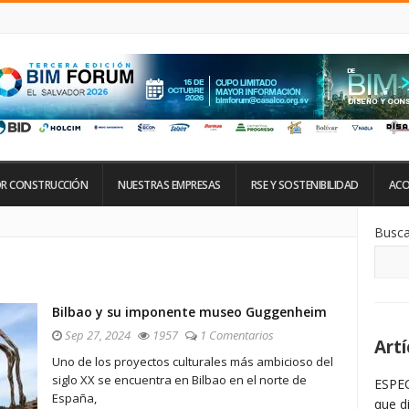
R CONSTRUCCIÓN
NUESTRAS EMPRESAS
RSE Y SOSTENIBILIDAD
ACO
Si
Busca
De
La
Ba
La
Bilbao y su imponente museo Guggenheim
Sep 27, 2024
1957
1 Comentarios
Artí
Uno de los proyectos culturales más ambicioso del
siglo XX se encuentra en Bilbao en el norte de
ESPEC
España,
que d