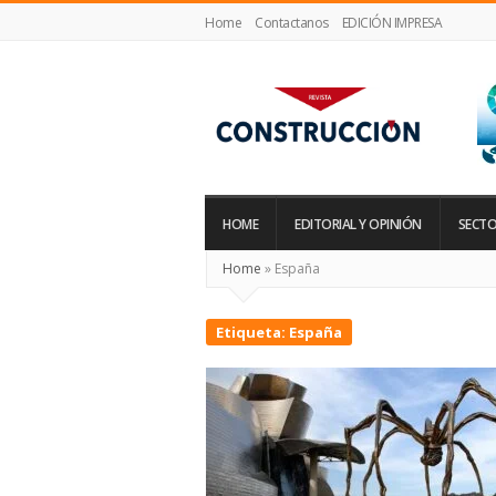
Home
Contactanos
EDICIÓN IMPRESA
Revista
Construcción
HOME
EDITORIAL Y OPINIÓN
SECTO
Home
»
España
Etiqueta:
España