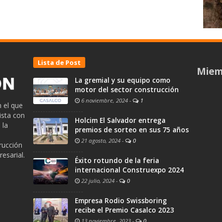
Lista de Post
Miem
La gremial y su equipo como
motor del sector construcción
6 noviembre, 2024
-
1
 el que
ista con
Holcim El Salvador entrega
 la
premios de sorteo en sus 75 años
21 agosto, 2024
-
0
trucción
esarial.
Éxito rotundo de la feria
internacional Construexpo 2024
22 julio, 2024
-
0
Empresa Rodio Swissboring
recibe el Premio Casalco 2023
13 noviembre, 2023
-
0