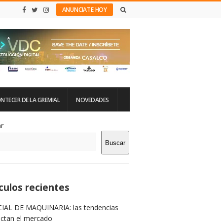
ANUNCIATE HOY
NTECER DE LA GREMIAL
NOVEDADES
tio
r
Buscar
rra
teral
culos recientes
IAL DE MAQUINARIA: las tendencias
ictan el mercado