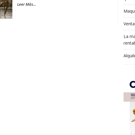
Leer Más...
Maqui
Venta
La má
rentab
Alqui