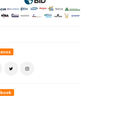
uenos
ebook