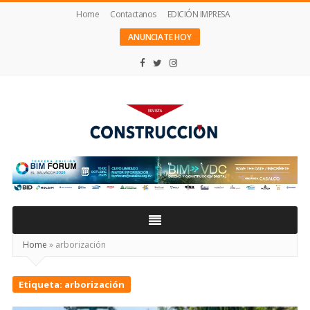
Home
Contactanos
EDICIÓN IMPRESA
ANUNCIATE HOY
Revista
Construcción
Home
»
arborización
Etiqueta:
arborización