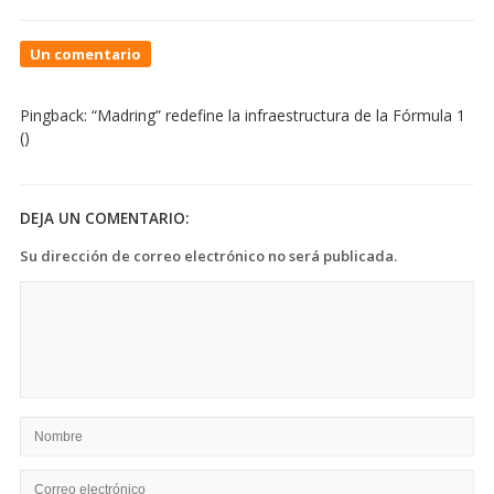
On
Un comentario
Así
son
Pingback:
“Madring” redefine la infraestructura de la Fórmula 1
los
()
puentes
más
emblemáticos
del
DEJA UN COMENTARIO:
mundo
Su dirección de correo electrónico no será publicada.