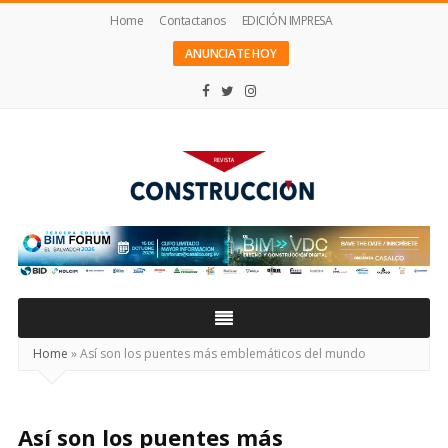
Home
Contactanos
EDICIÓN IMPRESA
ANUNCIATE HOY
Revista
Construcción
Home
»
Así son los puentes más emblemáticos del mundo
Así son los puentes más