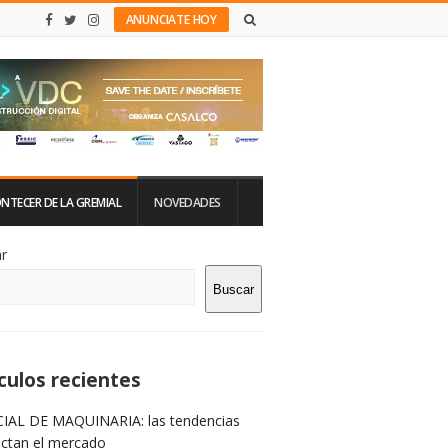
ANUNCIATE HOY
NTECER DE LA GREMIAL
NOVEDADES
tio
r
Buscar
rra
teral
culos recientes
IAL DE MAQUINARIA: las tendencias
ictan el mercado