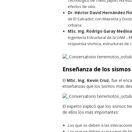
Tecnológico de Tokio, Japón. Ha es
efectos de sitio.
Dr. Héctor David Hernández Fl
de El Salvador, con Maestría y Docto
Urbana.
MSc. Ing. Rodrigo Garay Medina
Ingeniería Estructural de la UAM – 
respuesta sísmica, estructuras de 
Enseñanza de los sismos 
El
MSc. Ing. Kevin Cruz
, fue el enc
enseñanzas que los sismos más dest
El experto explicó que los sismos ti
de ellos los más importantes:
Los que se deben a las interacciones
Los que se deben a una serie de fal