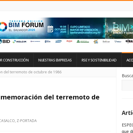
R CONSTRUCCIÓN
NUESTRAS EMPRESAS
RSE Y SOSTENIBILIDAD
ACO
Si
n del terremoto de octubre de 1986
Busca
De
La
Ba
La
onmemoración del terremoto de
Artí
CASALCO
,
Z-PORTADA
ESPEC
que d