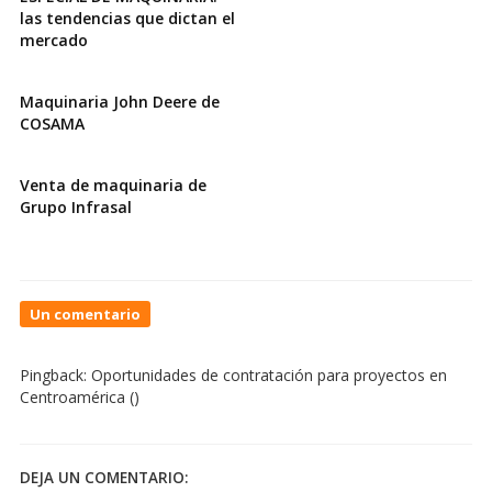
las tendencias que dictan el
mercado
Maquinaria John Deere de
COSAMA
Venta de maquinaria de
Grupo Infrasal
On
Un comentario
OPAMSS
presenta
Pingback:
Oportunidades de contratación para proyectos en
Proyecto
Centroamérica
()
Hokyo
y
sus
avances
DEJA UN COMENTARIO: