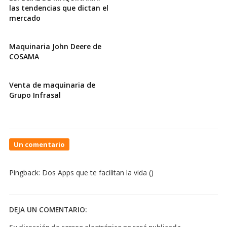
las tendencias que dictan el
mercado
Maquinaria John Deere de
COSAMA
Venta de maquinaria de
Grupo Infrasal
On
Un comentario
Sitio
web
Pingback:
Dos Apps que te facilitan la vida
()
para
administrar
redes
sociales
DEJA UN COMENTARIO:
Su dirección de correo electrónico no será publicada.