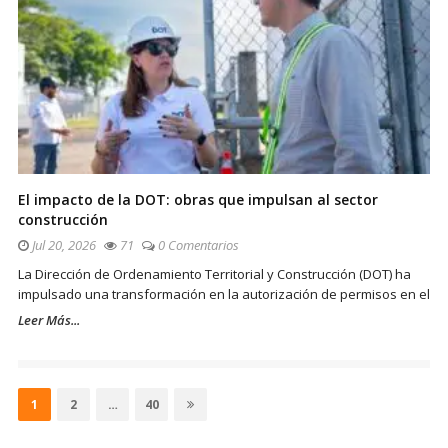
El impacto de la DOT: obras que impulsan al sector
construcción
Jul 20, 2026
71
0 Comentarios
La Dirección de Ordenamiento Territorial y Construcción (DOT) ha
impulsado una transformación en la autorización de permisos en el
Leer Más...
Paginación
de
Página
Página
Página
1
2
…
40
entradas
Sitio