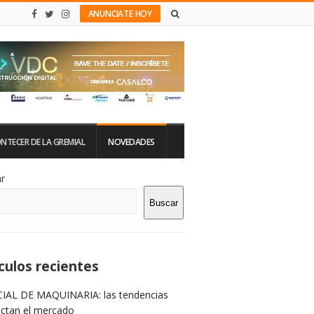
ANUNCIATE HOY
NTECER DE LA GREMIAL
NOVEDADES
tio
r
Buscar
rra
teral
culos recientes
IAL DE MAQUINARIA: las tendencias
ictan el mercado