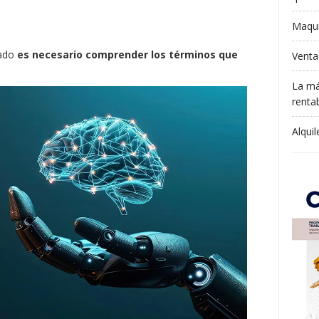
Maqui
zado
es necesario comprender los términos que
Venta
La má
rentab
Alqui