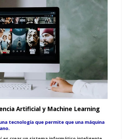
encia Artificial y Machine Learning
una tecnología que
permite que una máquina
mano
.
al
es crear un sistema informático inteligente