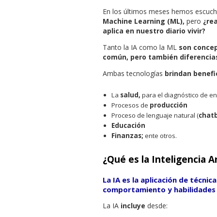
En los últimos meses hemos escuch
Machine Learning (ML),
pero
¿re
aplica en nuestro diario vivir?
Tanto la IA como la ML
son concep
común, pero también diferencia
Ambas tecnologías
brindan benefi
La
salud,
para el diagnóstico de 
Procesos de
producción
Proceso de lenguaje natural (
chat
Educación
Finanzas;
ente otros.
¿Qué es la Inteligencia Ar
La IA es la aplicación de técni
comportamiento y habilidades p
La IA
incluye
desde: