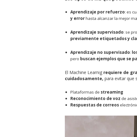
Aprendizaje por refuerzo
: es c
y error
hasta alcanzar la mejor ma
Aprendizaje supervisado
: se p
previamente etiquetados y cla
Aprendizaje no supervisado
:
lo
pero
buscan ejemplos que se p
El Machine Learnig
requiere de gr
cuidadosamente,
para evitar que 
Plataformas de
streaming
Reconocimiento de voz
de asist
Respuestas de correos
electróni