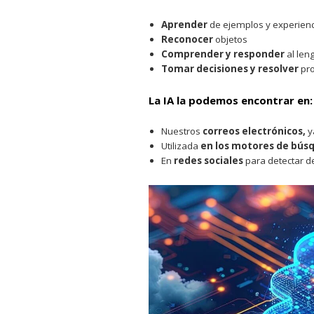
Aprender
de ejemplos y experien
Reconocer
objetos
Comprender y responder
al len
Tomar decisiones y resolver
pr
La IA
la podemos encontrar en:
Nuestros
correos electrónicos,
y
Utilizada
en los motores de bú
En
redes sociales
para detectar de