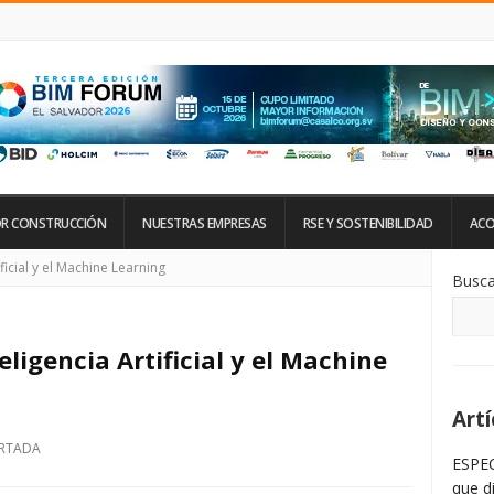
R CONSTRUCCIÓN
NUESTRAS EMPRESAS
RSE Y SOSTENIBILIDAD
ACO
Si
ificial y el Machine Learning
Busca
De
La
Ba
La
eligencia Artificial y el Machine
Artí
RTADA
ESPEC
que d