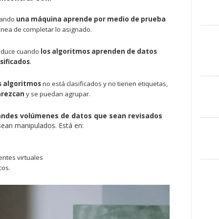
uando
una máquina aprende por medio de prueba
nea de completar lo asignado.
roduce cuando
los algoritmos aprenden de datos
sificados
.
s algoritmos
no está clasificados y no tienen etiquetas,
arezcan
y se puedan agrupar.
andes volúmenes de datos que sean revisados
sean manipulados. Está en:
entes virtuales
cos.