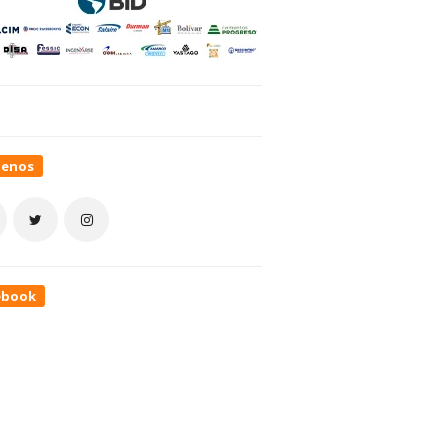
uenos
ebook