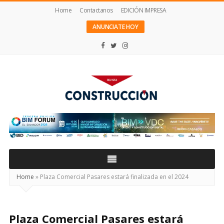
Home
Contactanos
EDICIÓN IMPRESA
ANUNCIATE HOY
Revista
Construcción
Home
»
Plaza Comercial Pasares estará finalizada en el 2024
Plaza Comercial Pasares estará