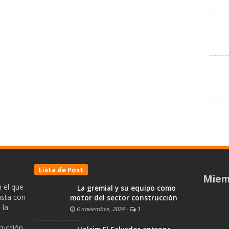
Lista de Post
Miem
 el que
La gremial y su equipo como
ista con
motor del sector construcción
 la
6 noviembre, 2024
-
1
trucción