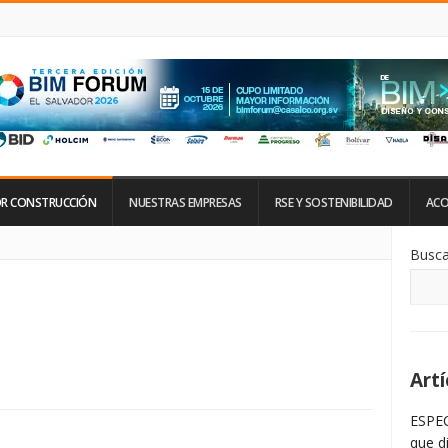
R CONSTRUCCIÓN
NUESTRAS EMPRESAS
RSE Y SOSTENIBILIDAD
ACO
Si
Busca
De
La
Ba
La
Artí
ESPEC
que d