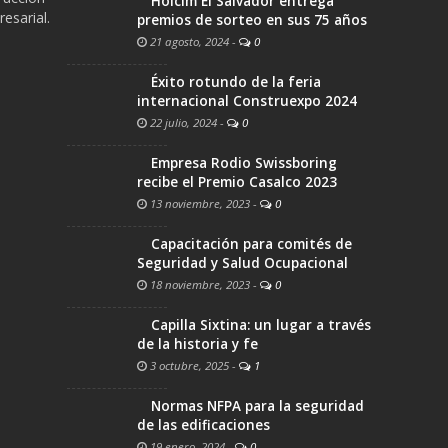
Holcim El Salvador entrega
esarial.
premios de sorteo en sus 75 años
21 agosto, 2024
-
0
Éxito rotundo de la feria
internacional Construexpo 2024
22 julio, 2024
-
0
Empresa Rodio Swissboring
recibe el Premio Casalco 2023
13 noviembre, 2023
-
0
Capacitación para comités de
Seguridad y Salud Ocupacional
18 noviembre, 2023
-
0
Capilla Sixtina: un lugar a través
de la historia y fe
3 octubre, 2025
-
1
Normas NFPA para la seguridad
de las edificaciones
19 enero, 2024
-
0