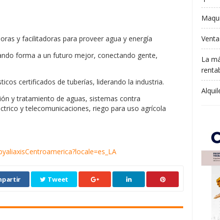
Maqui
Venta
ras y facilitadoras para proveer agua y energía
dando forma a un futuro mejor, conectando gente,
La má
rentab
os certificados de tuberías, liderando la industria.
Alqui
ión y tratamiento de aguas, sistemas contra
ctrico y telecomunicaciones, riego para uso agrícola
yaliaxisCentroamerica?locale=es_LA
partir
Tweet