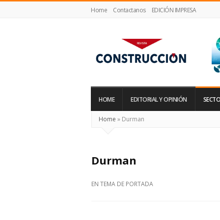
Home
Contactanos
EDICIÓN IMPRESA
Revista
Construcción
HOME
EDITORIAL Y OPINIÓN
SECTO
Home
»
Durman
Durman
EN
TEMA DE PORTADA