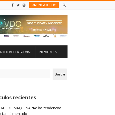
ANUNCIATE HOY
NTECER DE LA GREMIAL
NOVEDADES
tio
r
Buscar
rra
teral
culos recientes
IAL DE MAQUINARIA: las tendencias
ictan el mercado