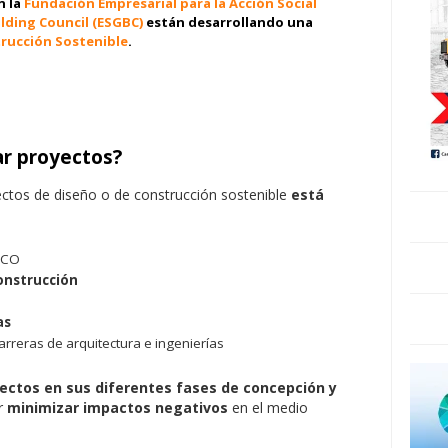
n la
Fundación Empresarial para la Acción Social
ilding Council (ESGBC)
están desarrollando una
trucción Sostenible
.
r proyectos?
yectos de diseño o de construcción sostenible
está
LCO
onstrucción
as
carreras de arquitectura e ingenierías
yectos en sus diferentes fases de concepción y
r
minimizar impactos negativos
en el medio