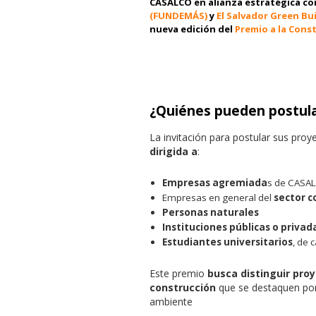
CASALCO en alianza estratégica co
(FUNDEMÁS)
y
El Salvador Green Bu
nueva edición del
Premio a la Cons
¿Quiénes pueden postula
La invitación para postular sus pro
dirigida a
:
Empresas agremiada
s de CASA
Empresas en general del
sector c
Personas naturales
Instituciones públicas o privad
Estudiantes universitarios
, de 
Este premio
busca distinguir pro
construcción
que se destaquen po
ambiente