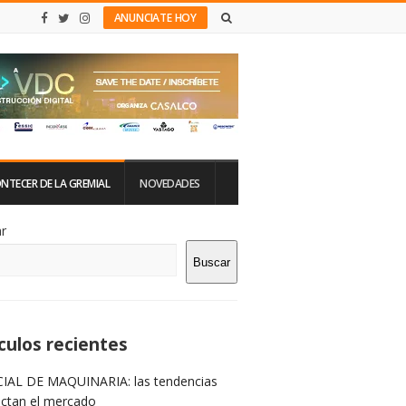
ANUNCIATE HOY
NTECER DE LA GREMIAL
NOVEDADES
tio
r
Buscar
rra
teral
culos recientes
IAL DE MAQUINARIA: las tendencias
ictan el mercado