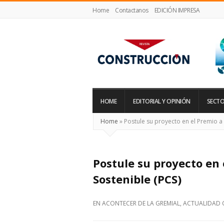
Home
Contactanos
EDICIÓN IMPRESA
Revista
Construcción
HOME
EDITORIAL Y OPINIÓN
SECTO
Home
»
Postule su proyecto en el Premio a 
Postule su proyecto en 
Sostenible (PCS)
EN
ACONTECER DE LA GREMIAL
,
ACTUALIDAD 