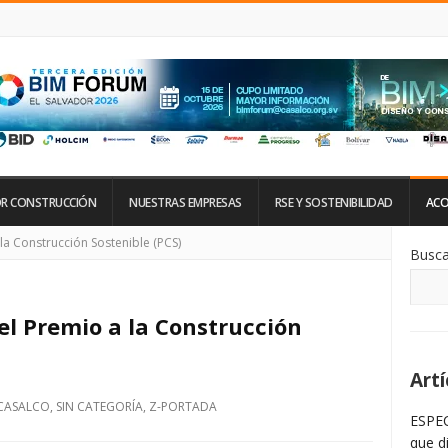
R CONSTRUCCIÓN
NUESTRAS EMPRESAS
RSE Y SOSTENIBILIDAD
ACO
Si
la Construcción Sostenible (PCS)
Busca
De
La
Ba
La
el Premio a la Construcción
Artí
CASALCO
,
SIN CATEGORÍA
,
Z-PORTADA
ESPEC
que d