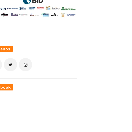
uenos
ebook