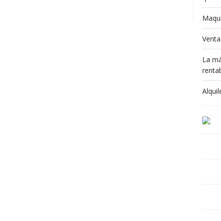
Maqui
Venta
La má
rentab
Alqui