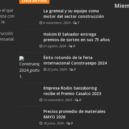
Lista de Post
Miem
 el que
La gremial y su equipo como
ista con
motor del sector construcción
 la
6 noviembre, 2024
-
1
trucción
Holcim El Salvador entrega
esarial.
premios de sorteo en sus 75 años
21 agosto, 2024
-
0
Éxito rotundo de la feria
internacional Construexpo 2024
22 julio, 2024
-
0
Empresa Rodio Swissboring
recibe el Premio Casalco 2023
13 noviembre, 2023
-
0
Precios promedio de materiales
MAYO 2026
18 junio, 2026
-
0