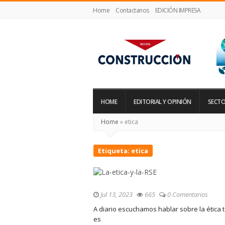
Home
Contactanos
EDICIÓN IMPRESA
Revista
Construcción
HOME
EDITORIAL Y OPINIÓN
SECTO
Home
»
etica
Etiqueta:
etica
Jul 13, 2023
665
0 Comentarios
A diario escuchamos hablar sobre la ética 
es