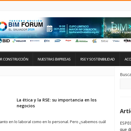
R CONSTRUCCIÓN
NUESTRAS EMPRESAS
RSE Y SOSTENIBILIDAD
ACO
Si
Busca
De
La
Ba
La
La ética y la RSE: su importancia en los
negocios
Artí
tanto en lo laboral como en lo personal. Pero ¿sabemos cuál
ESPEC
que d