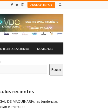
ANUNCIATE HOY
NTECER DE LA GREMIAL
NOVEDADES
tio
r
Buscar
rra
teral
culos recientes
IAL DE MAQUINARIA: las tendencias
ictan el mercado