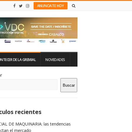
ANUNCIATE HOY
NTECER DE LA GREMIAL
NOVEDADES
tio
r
Buscar
rra
teral
culos recientes
IAL DE MAQUINARIA: las tendencias
ictan el mercado