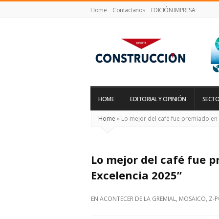
Home
Contactanos
EDICIÓN IMPRESA
Revista
Construcción
HOME
EDITORIAL Y OPINIÓN
SECTO
Home
»
Lo mejor del café fue premiado en l
Lo mejor del café fue p
Excelencia 2025”
EN
ACONTECER DE LA GREMIAL
,
MOSAICO
,
Z-