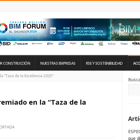
R CONSTRUCCIÓN
NUESTRAS EMPRESAS
RSE Y SOSTENIBILIDAD
ACO
Si
a “Taza de la Excelencia 2025”
Busca
De
La
Ba
La
remiado en la “Taza de la
Artí
PORTADA
ESPEC
que d