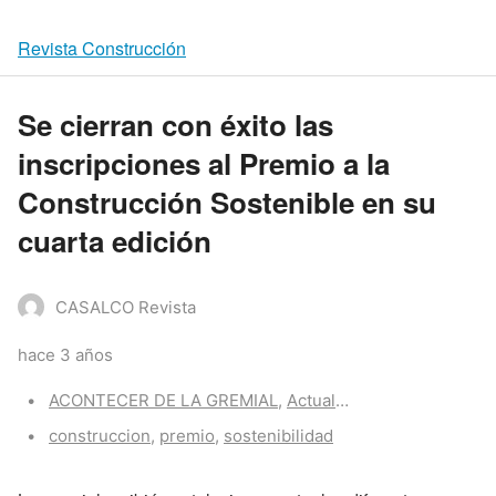
Revista Construcción
Se cierran con éxito las
inscripciones al Premio a la
Construcción Sostenible en su
cuarta edición
CASALCO Revista
hace 3 años
Categories:
ACONTECER DE LA GREMIAL
,
Actualidad CASALCO
Tags:
construccion
,
premio
,
sostenibilidad