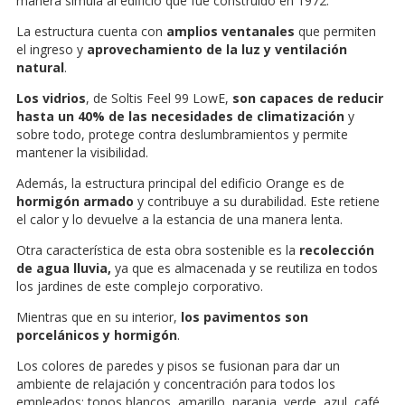
manera simula al edificio que fue construido en 1972.
La estructura cuenta con
amplios ventanales
que permiten
el ingreso y
aprovechamiento de la luz y ventilación
natural
.
Los vidrios
, de Soltis Feel 99 LowE,
son capaces de reducir
hasta un 40% de las necesidades de climatización
y
sobre todo, protege contra deslumbramientos y permite
mantener la visibilidad.
Además, la estructura principal del edificio Orange es de
hormigón armado
y contribuye a su durabilidad. Este retiene
el calor y lo devuelve a la estancia de una manera lenta.
Otra característica de esta obra sostenible es la
recolección
de agua lluvia,
ya que es almacenada y se reutiliza en todos
los jardines de este complejo corporativo.
Mientras que en su interior,
los pavimentos son
porcelánicos y hormigón
.
Los colores de paredes y pisos se fusionan para dar un
ambiente de relajación y concentración para todos los
empleados: tonos blancos, amarillo, naranja, verde, azul, café,