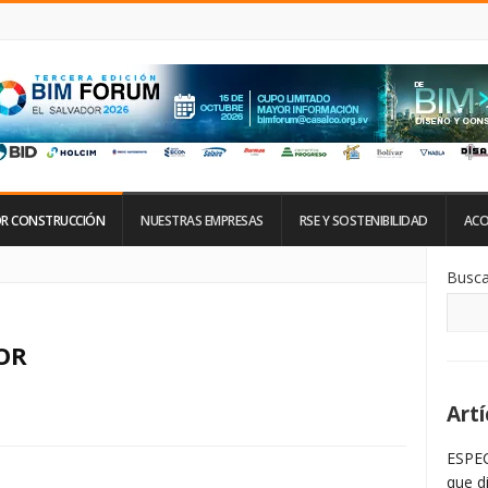
R CONSTRUCCIÓN
NUESTRAS EMPRESAS
RSE Y SOSTENIBILIDAD
ACO
Si
Busca
De
La
Ba
La
OR
Artí
ESPEC
que d