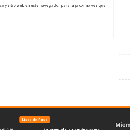
o y sitio web en este navegador para la próxima vez que
Lista de Post
Miem
 el que
La gremial y su equipo como