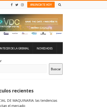
ANUNCIATE HOY
NTECER DE LA GREMIAL
NOVEDADES
tio
r
Buscar
rra
teral
culos recientes
IAL DE MAQUINARIA: las tendencias
ictan el mercado