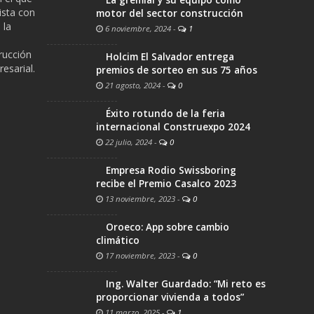
ista con
motor del sector construcción
 la
6 noviembre, 2024
-
1
trucción
Holcim El Salvador entrega
esarial.
premios de sorteo en sus 75 años
21 agosto, 2024
-
0
Éxito rotundo de la feria
internacional Construexpo 2024
22 julio, 2024
-
0
Empresa Rodio Swissboring
recibe el Premio Casalco 2023
13 noviembre, 2023
-
0
Oroeco: App sobre cambio
climático
17 noviembre, 2023
-
0
Ing. Walter Guardado: “Mi reto es
proporcionar vivienda a todos”
11 marzo, 2025
-
1