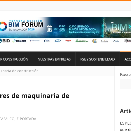
R CONSTRUCCIÓN
NUESTRAS EMPRESAS
RSE Y SOSTENIBILIDAD
ACO
Si
inaria de construcción
Busca
De
La
Ba
La
res de maquinaria de
Artí
CASALCO
,
Z-PORTADA
ESPEC
que d