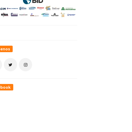
uenos
ebook