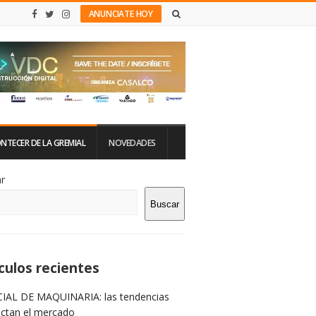
ANUNCIATE HOY
NTECER DE LA GREMIAL
NOVEDADES
tio
r
Buscar
rra
teral
culos recientes
IAL DE MAQUINARIA: las tendencias
ictan el mercado