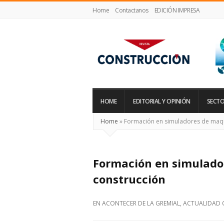
Home
Contactanos
EDICIÓN IMPRESA
Revista
Construcción
HOME
EDITORIAL Y OPINIÓN
SECTO
Home
»
Formación en simuladores de maqu
Formación en simulado
construcción
EN
ACONTECER DE LA GREMIAL
,
ACTUALIDAD 