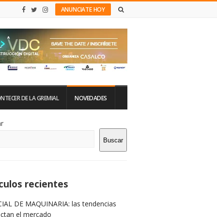
ANUNCIATE HOY
NTECER DE LA GREMIAL
NOVEDADES
tio
r
Buscar
rra
teral
culos recientes
IAL DE MAQUINARIA: las tendencias
ictan el mercado