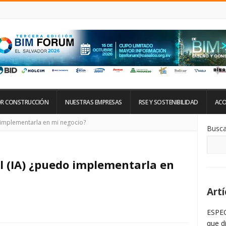
R CONSTRUCCIÓN
NUESTRAS EMPRESAS
RSE Y SOSTENIBILIDAD
ACO
Si
do implementarla en mi negocio?
Busca
De
La
Ba
La
ial (IA) ¿puedo implementarla en
Artí
ESPEC
que d