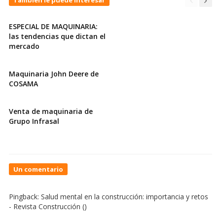
También le puede interesar
ESPECIAL DE MAQUINARIA:
las tendencias que dictan el
mercado
Maquinaria John Deere de
COSAMA
Venta de maquinaria de
Grupo Infrasal
On
Un comentario
La
salud
Pingback:
Salud mental en la construcción: importancia y retos
en
- Revista Construcción
()
tiempos
de