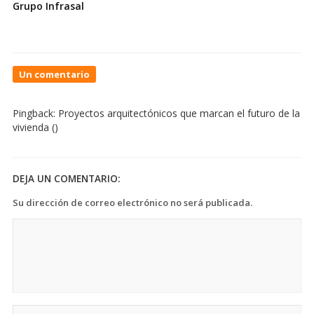
Grupo Infrasal
On
Un comentario
Inversión
de
Pingback:
Proyectos arquitectónicos que marcan el futuro de la
Grupo
vivienda
()
Poma
abarca
oficinas,
apartamentos
DEJA UN COMENTARIO:
y
un
Su dirección de correo electrónico no será publicada.
hotel