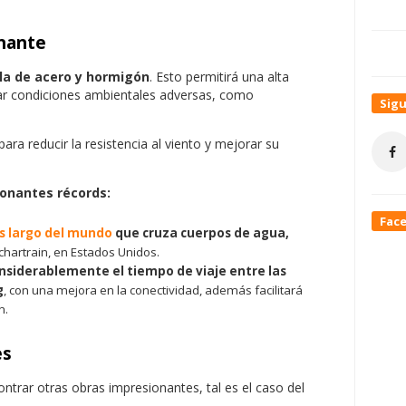
nante
a de acero y hormigón
. Esto permitirá una alta
tar condiciones ambientales adversas, como
Sig
ra reducir la resistencia al viento y mejorar su
onantes récords:
Fac
 largo del mundo
que cruza cuerpos de agua,
hartrain, en Estados Unidos.
onsiderablemente el tiempo de viaje entre las
g
, con una mejora en la conectividad, además facilitará
n.
es
ntrar otras obras impresionantes, tal es el caso del