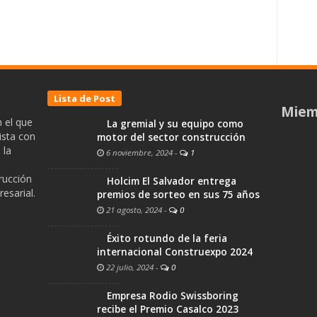
Lista de Post
Miem
 el que
La gremial y su equipo como
ista con
motor del sector construcción
 la
6 noviembre, 2024
-
1
trucción
Holcim El Salvador entrega
esarial.
premios de sorteo en sus 75 años
21 agosto, 2024
-
0
Éxito rotundo de la feria
internacional Construexpo 2024
22 julio, 2024
-
0
Empresa Rodio Swissboring
recibe el Premio Casalco 2023