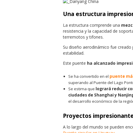
Una estructura impresio
La estructura comprende una
mezcl
resistencia y la capacidad de sopor
terremotos y tifones.
Su diseño aerodinámico fue creado pa
estabilidad.
Este puente
ha alcanzado impresi
Se ha convertido en el
puente más
superando al Puente del Lago Pontc
Se estima que
logrará reducir c
ciudades de Shanghai y Nanjin
el desarrollo económico de la regió
Proyectos impresionant
A lo largo del mundo se pueden enco
Puente circular en Uruguay
.