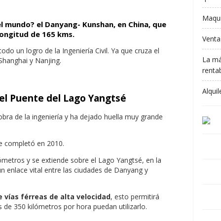
Maqui
el mundo? el Danyang- Kunshan, en China, que
longitud de 165 kms.
Venta
odo un logro de la Ingeniería Civil. Ya que cruza el
La má
Shanghai y Nanjing.
rentab
Alqui
l Puente del Lago Yangtsé
obra de la ingeniería y ha dejado huella muy grande
se completó en 2010.
lómetros y se extiende sobre el Lago Yangtsé, en la
un enlace vital entre las ciudades de Danyang y
 vías férreas de alta velocidad
, esto permitirá
de 350 kilómetros por hora puedan utilizarlo.