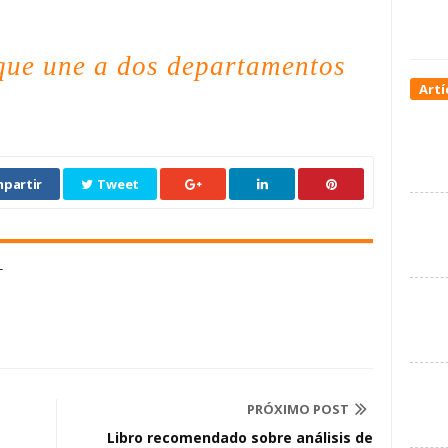
 que une a dos departamentos
Artí
partir
Tweet
L
PRÓXIMO POST
Libro recomendado sobre análisis de