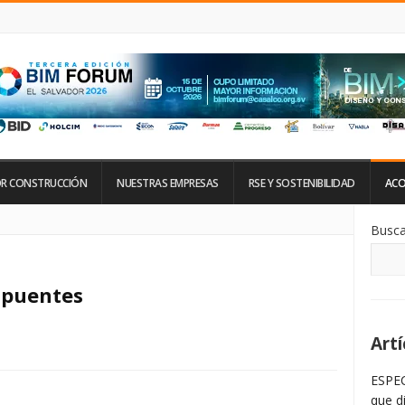
R CONSTRUCCIÓN
NUESTRAS EMPRESAS
RSE Y SOSTENIBILIDAD
ACO
Si
Busca
De
La
Ba
La
 puentes
Artí
ESPEC
que d