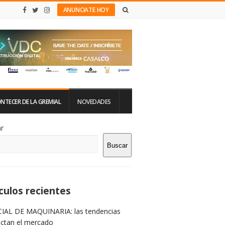
ANUNCIATE HOY
NTECER DE LA GREMIAL
NOVEDADES
tio
r
Buscar
rra
teral
culos recientes
IAL DE MAQUINARIA: las tendencias
ictan el mercado