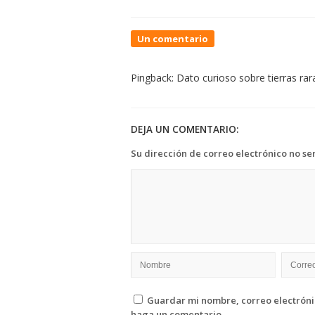
On
Un comentario
Dato
interesante
Pingback:
Dato curioso sobre tierras rar
sobre
puentes
DEJA UN COMENTARIO:
Su dirección de correo electrónico no se
Guardar mi nombre, correo electrónic
haga un comentario.