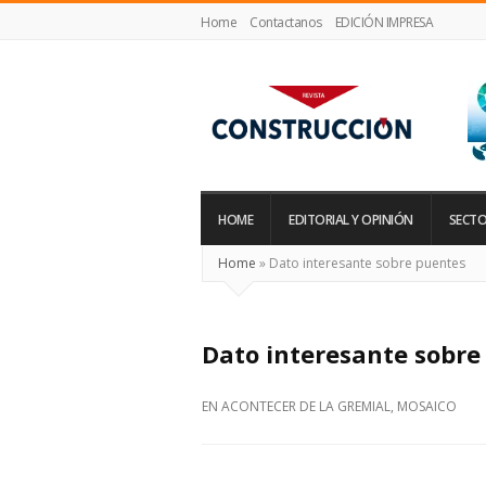
Home
Contactanos
EDICIÓN IMPRESA
Revista
Construcción
HOME
EDITORIAL Y OPINIÓN
SECTO
Home
»
Dato interesante sobre puentes
Dato interesante sobre
EN
ACONTECER DE LA GREMIAL
,
MOSAICO