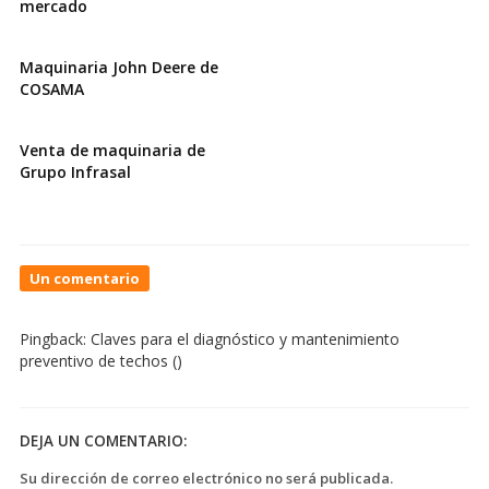
mercado
Maquinaria John Deere de
COSAMA
Venta de maquinaria de
Grupo Infrasal
On
Un comentario
Pisos
que
Pingback:
Claves para el diagnóstico y mantenimiento
cumplen
preventivo de techos
()
con
las
exigencias
de
DEJA UN COMENTARIO:
hoy
y
Su dirección de correo electrónico no será publicada.