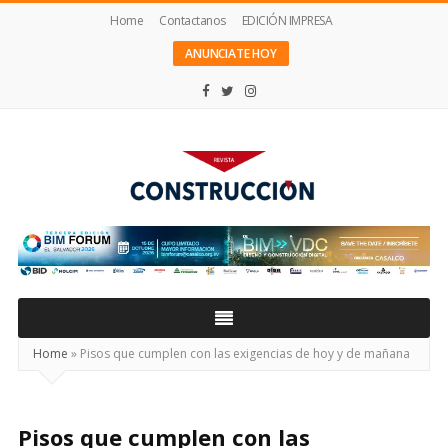
Home
Contactanos
EDICIÓN IMPRESA
ANUNCIATE HOY
Revista
Construcción
Home
»
Pisos que cumplen con las exigencias de hoy y de mañana
Pisos que cumplen con las