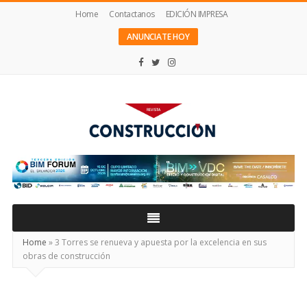
Home
Contactanos
EDICIÓN IMPRESA
ANUNCIATE HOY
Revista
Construcción
Home
»
3 Torres se renueva y apuesta por la excelencia en sus
obras de construcción