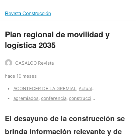
Revista Construcción
Plan regional de movilidad y
logística 2035
CASALCO Revista
hace 10 meses
Categories:
ACONTECER DE LA GREMIAL
,
Actualidad CASALCO
Tags:
agremiados
,
conferencia
,
construcción
,
proyectos
El desayuno de la construcción se
brinda información relevante y de