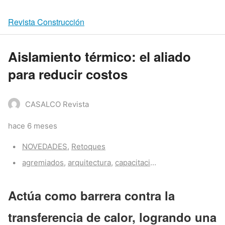
Revista Construcción
Aislamiento térmico: el aliado
para reducir costos
CASALCO Revista
hace 6 meses
Categories:
NOVEDADES
,
Retoques
Tags:
agremiados
,
arquitectura
,
capacitación
,
construcción
,
pr
Actúa como barrera contra la
transferencia de calor, logrando una