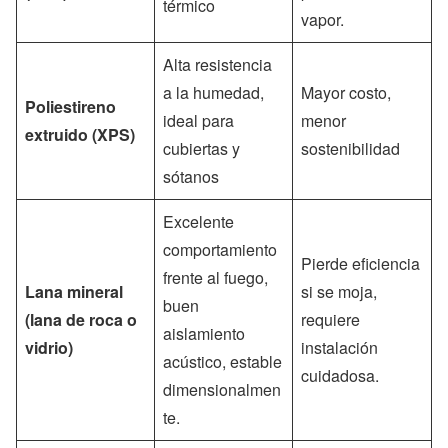
térmico
vapor.
Alta resistencia
a la humedad,
Mayor costo,
Poliestireno
ideal para
menor
extruido (XPS)
cubiertas y
sostenibilidad
sótanos
Excelente
comportamiento
Pierde eficiencia
frente al fuego,
Lana mineral
si se moja,
buen
(lana de roca o
requiere
aislamiento
vidrio)
instalación
acústico, estable
cuidadosa.
dimensionalmen
te.