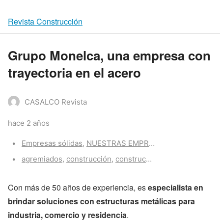
Revista Construcción
Grupo Monelca, una empresa con
trayectoria en el acero
CASALCO Revista
hace 2 años
Categories:
Empresas sólidas
,
NUESTRAS EMPRESAS
Tags:
agremiados
,
construcción
,
construccion
Con más de 50 años de experiencia, es
especialista en
brindar soluciones con estructuras metálicas para
industria, comercio y residencia
.