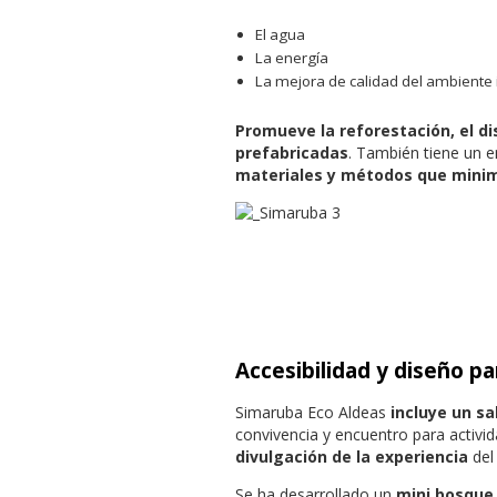
El agua
La energía
La mejora de calidad del ambiente i
Promueve la reforestación, el di
prefabricadas
. También tiene un e
materiales y métodos que minim
Accesibilidad y diseño p
Simaruba Eco Aldeas
incluye un sa
convivencia y encuentro para activi
divulgación de la experiencia
del
Se ha desarrollado un
mini bosque