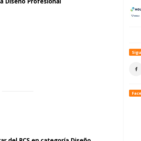
a Diseño Profesional
Sig
Fac
ar del PCS en categoría Diseño