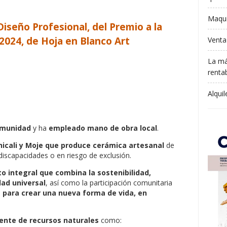
Maqui
iseño Profesional, del Premio a la
2024, de Hoja en Blanco Art
Venta
La má
rentab
Alqui
comunidad
y ha
empleado mano de obra local
.
hicali y Moje que produce cerámica artesanal
de
discapacidades o en riesgo de exclusión.
o integral que combina la sostenibilidad,
dad universal
, así como la participación comunitaria
o
para crear una nueva forma de vida, en
ciente de recursos naturales
como: