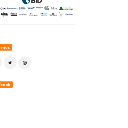
uenos
ebook