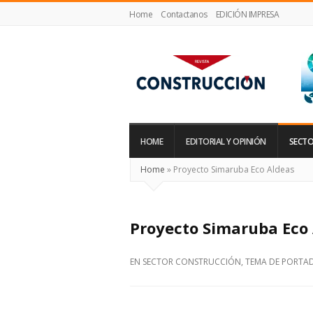
Home
Contactanos
EDICIÓN IMPRESA
Revista
Construcción
HOME
EDITORIAL Y OPINIÓN
SECTO
Home
»
Proyecto Simaruba Eco Aldeas
Proyecto Simaruba Eco
EN
SECTOR CONSTRUCCIÓN
,
TEMA DE PORTA