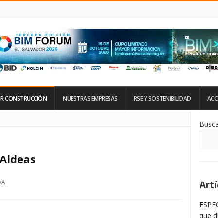
R CONSTRUCCIÓN
NUESTRAS EMPRESAS
RSE Y SOSTENIBILIDAD
ACO
Si
Busca
De
La
Ba
La
 Aldeas
DA
Artí
ESPEC
que d