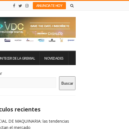
ANUNCIATE HOY
NTECER DE LA GREMIAL
NOVEDADES
tio
r
Buscar
rra
teral
culos recientes
IAL DE MAQUINARIA: las tendencias
ictan el mercado