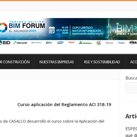
R CONSTRUCCIÓN
NUESTRAS EMPRESAS
RSE Y SOSTENIBILIDAD
ACO
Si
Busca
De
La
Ba
La
Curso aplicación del Reglamento ACI 318-19
Artí
nes de CASALCO desarrolló el curso sobre la Aplicación del
ESPEC
que d