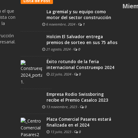
Lista de Post
Miem
 el que
La gremial y su equipo como
ista con
motor del sector construcción
 la
6 noviembre, 2024
-
1
trucción
Holcim El Salvador entrega
esarial.
premios de sorteo en sus 75 años
21 agosto, 2024
-
0
Éxito rotundo de la feria
internacional Construexpo 2024
22 julio, 2024
-
0
Empresa Rodio Swissboring
recibe el Premio Casalco 2023
13 noviembre, 2023
-
0
Plaza Comercial Pasares estará
finalizada en el 2024
13 julio, 2023
-
0