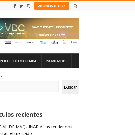
ANUNCIATE HOY
NTECER DE LA GREMIAL
NOVEDADES
tio
r
Buscar
rra
teral
culos recientes
IAL DE MAQUINARIA: las tendencias
ictan el mercado