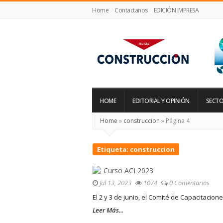
Home
Contactanos
EDICIÓN IMPRESA
Revista
Construcción
HOME
EDITORIAL Y OPINIÓN
SECTO
Home
»
construccion
»
Página 4
Etiqueta:
construccion
Jul 13, 2023
1074
0 Comentarios
El 2 y 3 de junio, el Comité de Capacitacio
Leer Más...