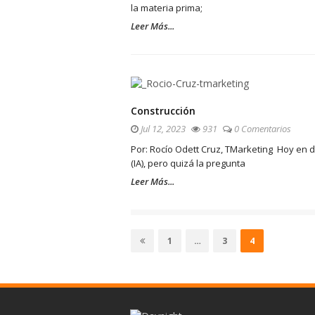
la materia prima;
Leer Más...
Construcción
Jul 12, 2023
931
0 Comentarios
Por: Rocío Odett Cruz, TMarketing Hoy en d
(IA), pero quizá la pregunta
Leer Más...
Paginación
de
Página
Página
Página
1
…
3
4
entradas